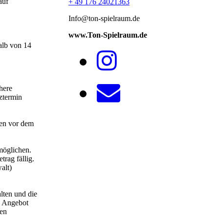
auf
+ 49 176 24021363
Info@ton-spielraum.de
www.Ton-Spielraum.de
alb von 14
here
tztermin
den vor dem
möglichen.
rag fällig.
alt)
lten und die
m Angebot
ten