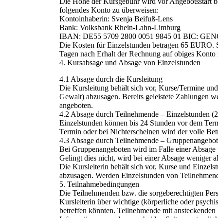
Die Höhe der Kursgebühr wird vor Angebotsstart be
folgendes Konto zu überweisen:
Kontoinhaberin: Svenja Beifuß-Lens
Bank: Volksbank Rhein-Lahn-Limburg
IBAN: DE55 5709 2800 0051 9845 01 BIC: GE
Die Kosten für Einzelstunden betragen 65 EURO. Si
Tagen nach Erhalt der Rechnung auf obiges Konto 
4. Kursabsage und Absage von Einzelstunden
4.1 Absage durch die Kursleitung
Die Kursleitung behält sich vor, Kurse/Termine un
Gewalt) abzusagen. Bereits geleistete Zahlungen we
angeboten.
4.2 Absage durch Teilnehmende – Einzelstunden (
Einzelstunden können bis 24 Stunden vor dem Term
Termin oder bei Nichterscheinen wird der volle Bet
4.3 Absage durch Teilnehmende – Gruppenangebote
Bei Gruppenangeboten wird im Falle einer Absage v
Gelingt dies nicht, wird bei einer Absage weniger 
Die Kursleiterin behält sich vor, Kurse und Einzel
abzusagen. Werden Einzelstunden von Teilnehmenden 
5. Teilnahmebedingungen
Die Teilnehmenden bzw. die sorgeberechtigten Pers
Kursleiterin über wichtige (körperliche oder psych
betreffen könnten. Teilnehmende mit ansteckenden 