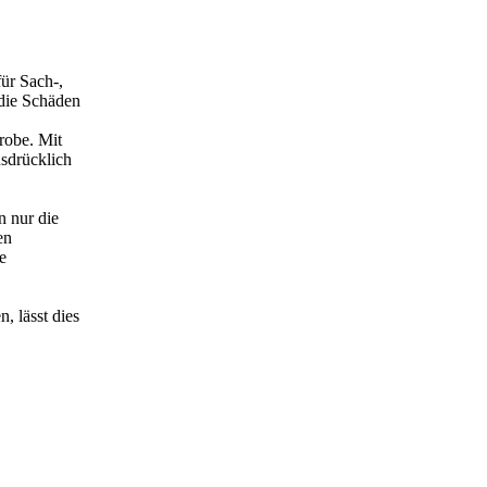
ür Sach-,
die Schäden
robe. Mit
sdrücklich
n nur die
en
e
, lässt dies