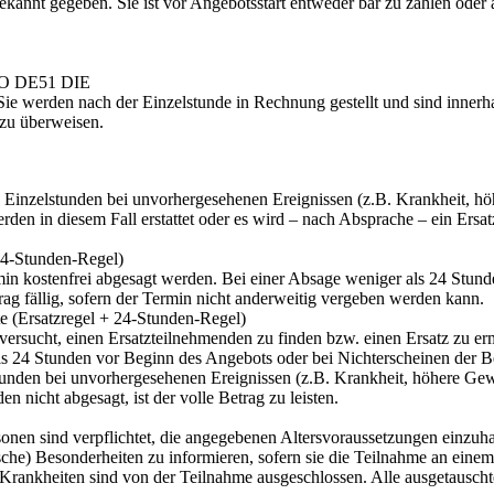
kannt gegeben. Sie ist vor Angebotsstart entweder bar zu zahlen oder 
NO DE51 DIE
e werden nach der Einzelstunde in Rechnung gestellt und sind innerh
zu überweisen.
d Einzelstunden bei unvorhergesehenen Ereignissen (z.B. Krankheit, hö
rden in diesem Fall erstattet oder es wird – nach Absprache – ein Ersa
24-Stunden-Regel)
in kostenfrei abgesagt werden. Bei einer Absage weniger als 24 Stun
rag fällig, sofern der Termin nicht anderweitig vergeben werden kann.
 (Ersatzregel + 24-Stunden-Regel)
ersucht, einen Ersatzteilnehmenden zu finden bzw. einen Ersatz zu er
als 24 Stunden vor Beginn des Angebots oder bei Nichterscheinen der Bet
stunden bei unvorhergesehenen Ereignissen (z.B. Krankheit, höhere Gew
nicht abgesagt, ist der volle Betrag zu leisten.
onen sind verpflichtet, die angegebenen Altersvoraussetzungen einzuha
ische) Besonderheiten zu informieren, sofern sie die Teilnahme an eine
Krankheiten sind von der Teilnahme ausgeschlossen. Alle ausgetausch