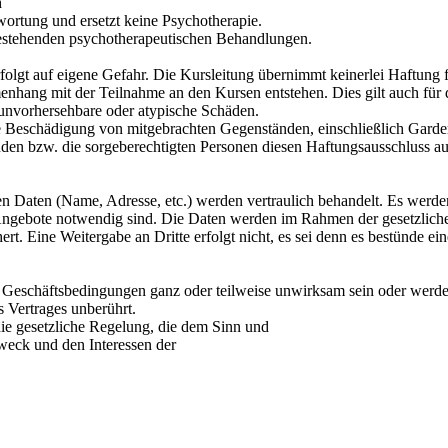
h
wortung und ersetzt keine Psychotherapie.
bestehenden psychotherapeutischen Behandlungen.
olgt auf eigene Gefahr. Die Kursleitung übernimmt keinerlei Haftung f
hang mit der Teilnahme an den Kursen entstehen. Dies gilt auch für 
 unvorhersehbare oder atypische Schäden.
die Beschädigung von mitgebrachten Gegenständen, einschließlich Garde
n bzw. die sorgeberechtigten Personen diesen Haftungsausschluss au
 Daten (Name, Adresse, etc.) werden vertraulich behandelt. Es werde
Angebote notwendig sind. Die Daten werden im Rahmen der gesetzlich
. Eine Weitergabe an Dritte erfolgt nicht, es sei denn es bestünde ein
Geschäftsbedingungen ganz oder teilweise unwirksam sein oder werden
 Vertrages unberührt.
die gesetzliche Regelung, die dem Sinn und
weck und den Interessen der