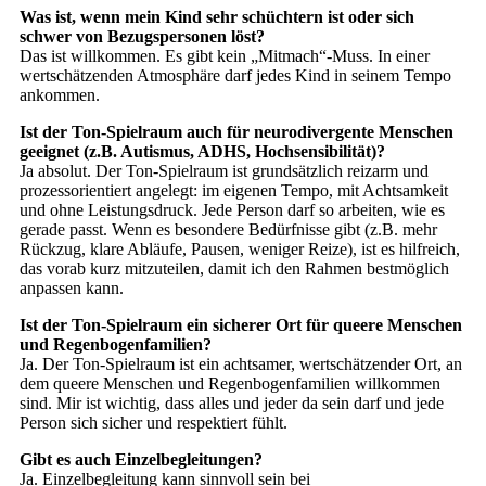
Was ist, wenn mein Kind sehr schüchtern ist oder sich
schwer von Bezugspersonen löst?
Das ist willkommen. Es gibt kein „Mitmach“-Muss. In einer
wertschätzenden Atmosphäre darf jedes Kind in seinem Tempo
ankommen.
Ist der Ton-Spielraum auch für neurodivergente Menschen
geeignet (z.B. Autismus, ADHS, Hochsensibilität)?
Ja absolut. Der Ton-Spielraum ist grundsätzlich reizarm und
prozessorientiert angelegt: im eigenen Tempo, mit Achtsamkeit
und ohne Leistungsdruck. Jede Person darf so arbeiten, wie es
gerade passt. Wenn es besondere Bedürfnisse gibt (z.B. mehr
Rückzug, klare Abläufe, Pausen, weniger Reize), ist es hilfreich,
das vorab kurz mitzuteilen, damit ich den Rahmen bestmöglich
anpassen kann.
Ist der Ton-Spielraum ein sicherer Ort für queere Menschen
und Regenbogenfamilien?
Ja. Der Ton-Spielraum ist ein achtsamer, wertschätzender Ort, an
dem queere Menschen und Regenbogenfamilien willkommen
sind. Mir ist wichtig, dass alles und jeder da sein darf und jede
Person sich sicher und respektiert fühlt.
Gibt es auch Einzelbegleitungen?
Ja. Einzelbegleitung kann sinnvoll sein bei